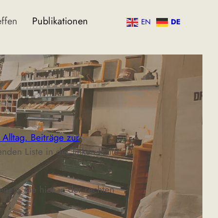
effen
Publikationen
EN
DE
 Alltag. Beiträge zur
nden Liste in der linken Hälte
nen, die hier in der rechten