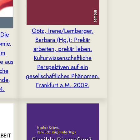
Götz, Irene/Lemberger,
 Die
Barbara (Hg.): Prekär
omie.
arbeiten, prekär leben.
im
Kulturwissenschaftliche
ne aus
Perspektiven auf ein
sche
gesellschaftliches Phänomen.
nde,
Frankfurt a.M. 2009.
4.