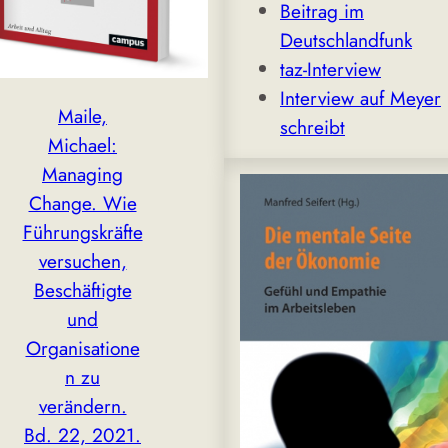
Beitrag im
Deutschlandfunk
taz-Interview
Interview auf Meyer
Maile,
schreibt
Michael:
Managing
Change. Wie
Führungskräfte
versuchen,
Beschäftigte
und
Organisatione
n zu
verändern.
Bd. 22, 2021.