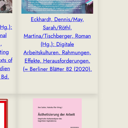
Eckhardt, Dennis/May,
Hg.):
Sarah/Röthl,
nal
Martina/Tischberger, Roman
,
(Hg.): Digitale
ting
Arbeitskulturen. Rahmungen,
xts of
Effekte, Herausforderungen.
udien
(= Berliner Blätter 82 (2020).
 Bd.