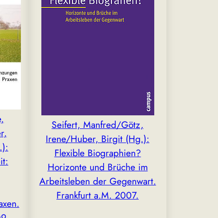
,
Seifert, Manfred/Götz,
r,
Irene/Huber, Birgit (Hg.):
.):
Flexible Biographien?
it:
Horizonte und Brüche im
Arbeitsleben der Gegenwart.
Frankfurt a.M. 2007.
axen.
9.