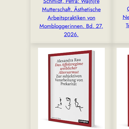
Schmidt, Petra: Wa(h)re
Mutterschaft. Ästhetische
Ne
Arbeitspraktiken von
T
Mombloggerinnen. Bd. 27,
2026.