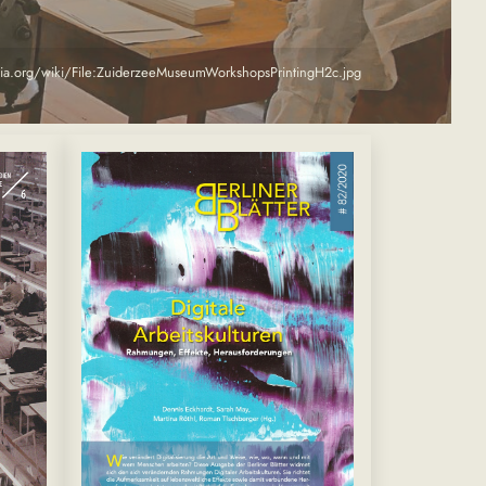
dia.org/wiki/File:ZuiderzeeMuseumWorkshopsPrintingH2c.jpg