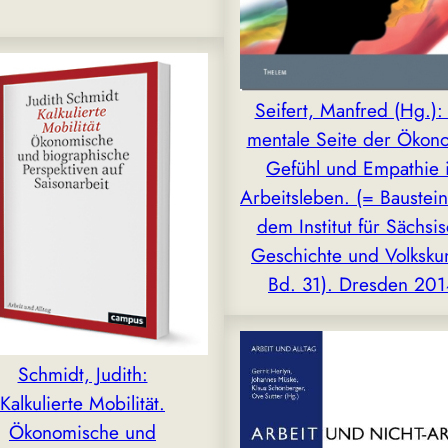
Seifert, Manfred (Hg.):
mentale Seite der Ökon
Gefühl und Empathie 
Arbeitsleben. (= Baustei
dem Institut für Sächsi
Geschichte und Volksku
Bd. 31). Dresden 201
Schmidt, Judith:
Kalkulierte Mobilität.
Ökonomische und