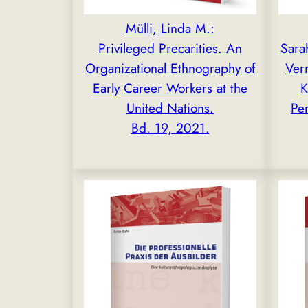
Mülli, Linda M.:
Privileged Precarities. An
Sara
Organizational Ethnography of
Vern
Early Career Workers at the
K
United Nations.
Per
Bd. 19, 2021.