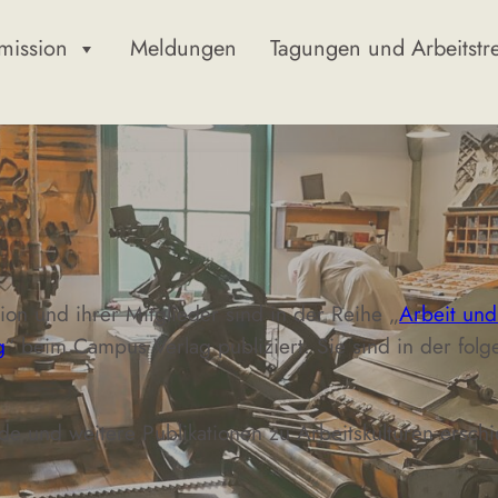
mission
Meldungen
Tagungen und Arbeitstr
on und ihrer Mitglieder sind in der Reihe „
Arbeit und
g
“ beim Campus Verlag publiziert. Sie sind in der folge
e und weitere Publikationen zu Arbeitskulturen erschie