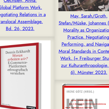
Oechslen, Anna:
Global Platform Work.
gotiating Relations in a
May, Sarah/Groth,
ranslocal Assemblage.
Stefan/Müske, Johannes (
Bd. 26, 2023.
Morality as Organizatio
Practice. Negotiating
Performing, and Naviga
Moral Standards in Conte
Work. (= Freiburger St
zur Kulturanthropologie,
6). Münster 2023.