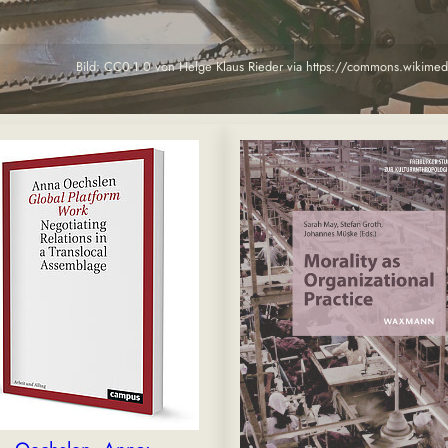
Bild: CC0-1.0 von Helge Klaus Rieder via https://commons.wikime