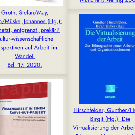
Groth, Stefan/May,
h/Müske, Johannes (Hg.):
etzt, entgrenzt, prekär?
ultur-wissenschaftliche
spektiven auf Arbeit im
Wandel.
Bd. 17, 2020.
Hirschfelder, Gunther/H
Birgit (Hg.): Die
Virtualisierung der Arbei