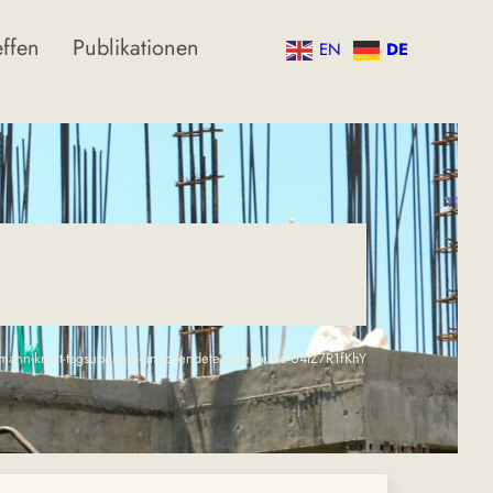
effen
Publikationen
EN
DE
/mann-kniet-tagsuber-auf-unvollendetem-gebaude-04rZ7R1fKhY