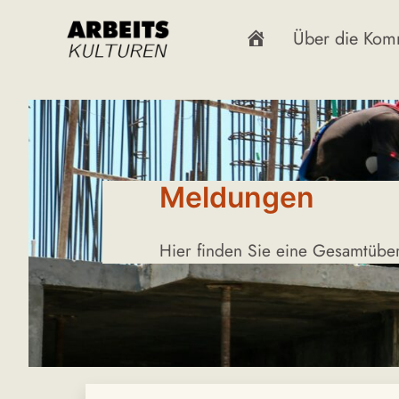
Zum
S
Über die Kom
Inhalt
t
springen
a
r
t
Meldungen
s
Hier finden Sie eine Gesamtüber
e
i
t
e