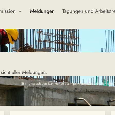
mission
Meldungen
Tagungen und Arbeitstr
sicht aller Meldungen.
Bild: Unsplash von Ivan Henao via https://unsplash.com/de/fotos